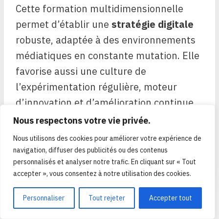
Cette formation multidimensionnelle
permet d’établir une
stratégie digitale
robuste, adaptée à des environnements
médiatiques en constante mutation. Elle
favorise aussi une culture de
l’expérimentation régulière, moteur
d’innovation et d’amélioration continue
dans la production des contenus,
Nous respectons votre vie privée.
garantissant ainsi une capacité à
Nous utilisons des cookies pour améliorer votre expérience de
maintenir l’attention utilisateur dans un
navigation, diffuser des publicités ou des contenus
personnalisés et analyser notre trafic. En cliquant sur « Tout
contexte toujours plus concurrentiel.
accepter », vous consentez à notre utilisation des cookies.
Personnaliser
Tout rejeter
Accepter tout
PRÉCÉDENT
SUIVANT