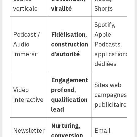
verticale
viralité
Shorts
Spotify,
Podcast /
Fidélisation,
Apple
Audio
construction
Podcasts,
immersif
d’autorité
applications
dédiées
Engagement
Sites web,
Vidéo
profond,
campagnes
interactive
qualification
publicitaires
lead
Nurturing,
Newsletter
Email
conversion